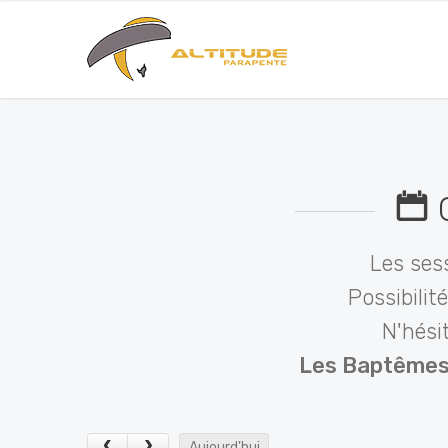
C
Les ses
Possibilit
N'hési
Les Baptêmes 
Aujourd'hui