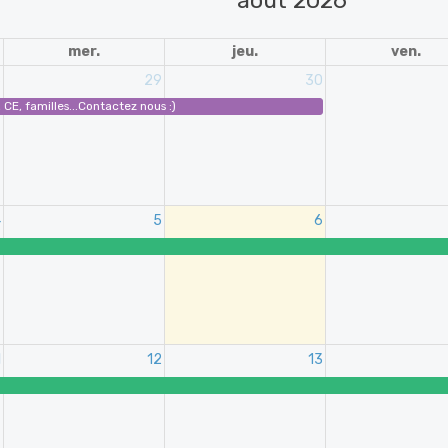
août 2026
mer.
jeu.
ven.
8
29
30
E, familles...Contactez nous :)
4
5
6
1
12
13