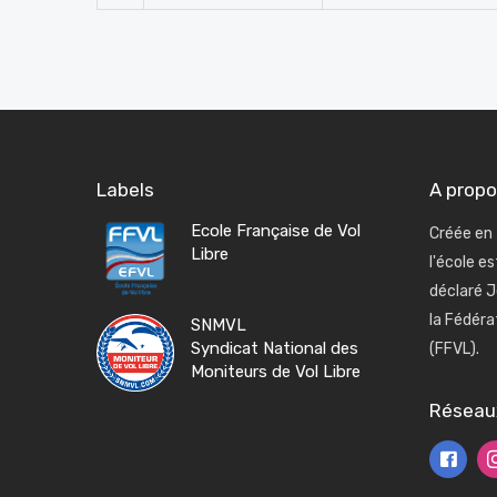
Labels
A prop
Ecole Française de Vol
Créée en 
Libre
l'école e
déclaré J
la Fédéra
SNMVL
Syndicat National des
(FFVL).
Moniteurs de Vol Libre
Réseau