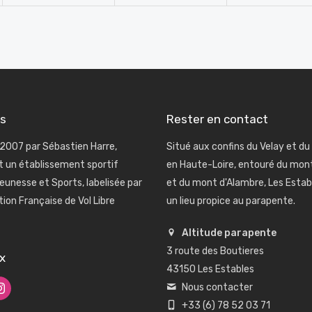
os
Rester en contact
2007 par Sébastien Harre,
Situé aux confins du Velay et du
st un établissement sportif
en Haute-Loire, entouré du mo
eunesse et Sports, labelisée par
et du mont d'Alambre, Les Estab
tion Française de Vol Libre
un lieu propice au parapente.
Altitude parapente
3 route des Boutieres
x
43150 Les Estables
Nous contacter
+33 (6) 78 52 03 71