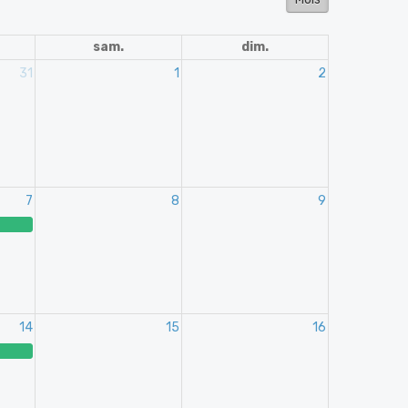
sam.
dim.
31
1
2
7
8
9
14
15
16