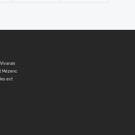
 Vivarais
nt Mézenc
les est