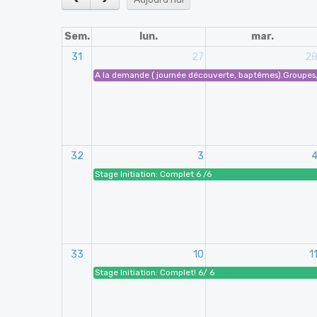
Sem.
lun.
mar.
31
27
2
A la demande ( journée découverte, baptêmes).Groupes, C
32
3
Stage Initiation: Complet 6 /6
33
10
1
Stage Initiation: Complet! 6/ 6