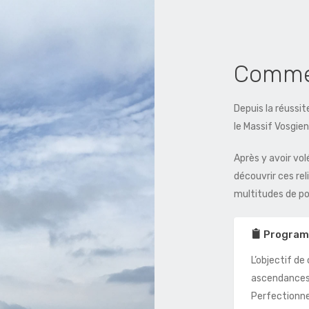
Commen
Depuis la réussit
le Massif Vosgien
Après y avoir vol
découvrir ces re
multitudes de pos
Progra
L’objectif de
ascendances 
Perfectionne