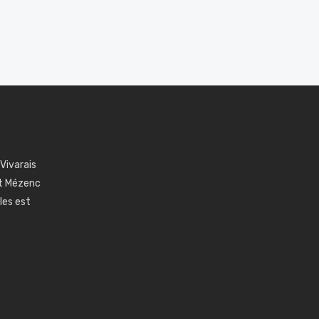
 Vivarais
nt Mézenc
les est