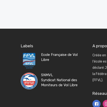
Labels
A prop
Ecole Française de Vol
Créée en 
Libre
l'école e
déclaré J
la Fédéra
SNMVL
Syndicat National des
(FFVL).
Moniteurs de Vol Libre
Réseau