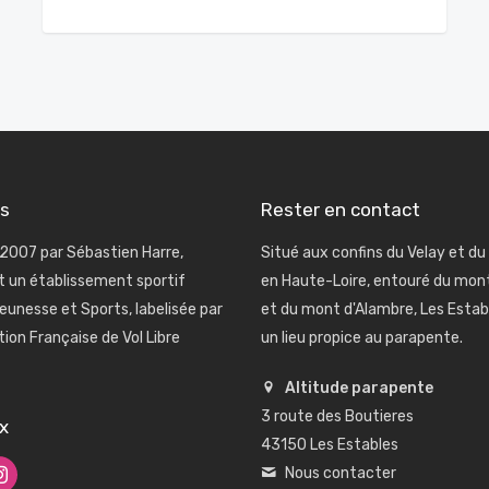
os
Rester en contact
2007 par Sébastien Harre,
Situé aux confins du Velay et du
st un établissement sportif
en Haute-Loire, entouré du mo
eunesse et Sports, labelisée par
et du mont d'Alambre, Les Estab
tion Française de Vol Libre
un lieu propice au parapente.
Altitude parapente
3 route des Boutieres
x
43150 Les Estables
Nous contacter