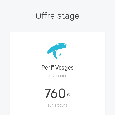
Offre stage
Perf' Vosges
MARKSTEIN
760
€
SUR 5 JOURS