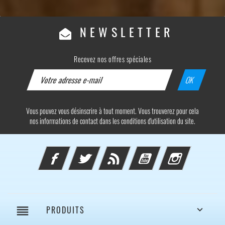
NEWSLETTER
Recevez nos offres spéciales
Vous pouvez vous désinscrire à tout moment. Vous trouverez pour cela
nos informations de contact dans les conditions d'utilisation du site.
Facebook
Twitter
Rss
YouTube
Instagram
reorder
PRODUITS
