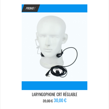
PROMO !
LARYNGOPHONE CRT RÉGLABLE
Prix
Prix
30,00 €
39,00 €
de