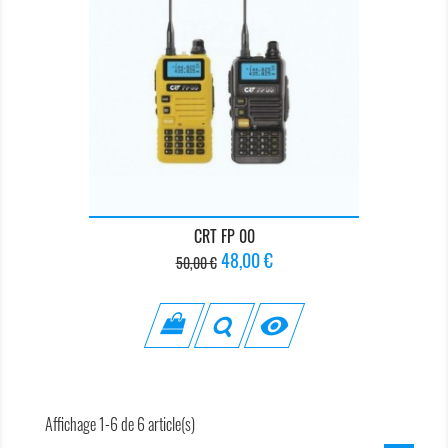
CRT FP 00
Prix
Prix
48,00 €
50,00 €
de
base

Affichage 1-6 de 6 article(s)