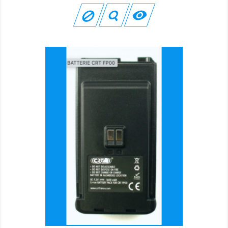
base
