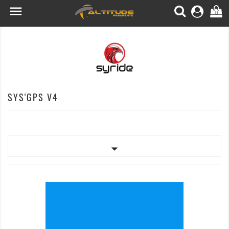

0
SYS'GPS V4
