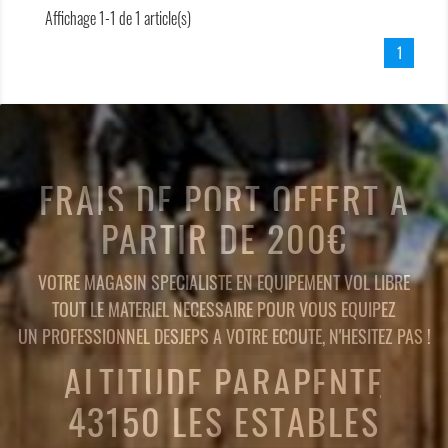
Affichage 1-1 de 1 article(s)
1
FRAIS DE PORT OFFERT A
PARTIR DE 200€
VOTRE MAGASIN SPECIALISTE EN EQUIPEMENT VOL LIBRE
TOUT LE MATERIEL NECESSAIRE POUR VOUS EQUIPEZ
UN PROFESSIONNEL DESJEPS A VOTRE ECOUTE, N'HESITEZ PAS !
ALTITUDE PARAPENTE
43150 LES ESTABLES