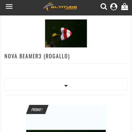

0
NOVA BEAMER3 (ROGALLO)

PROMO !