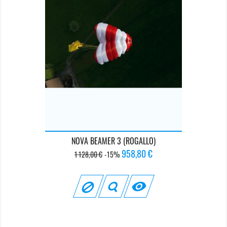
NOVA BEAMER 3 (ROGALLO)
Prix
Prix
958,80 €
1 128,00 €
-15%
de
base
