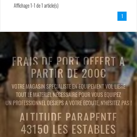
Affichage 1-1 de 1 article(s)
1
FRAIS DE PORT OFFERT A
PARTIR DE 200€
VOTRE MAGASIN SPECIALISTE EN EQUIPEMENT VOL LIBRE
TOUT LE MATERIEL NECESSAIRE POUR VOUS EQUIPEZ
UN PROFESSIONNEL DESJEPS A VOTRE ECOUTE, N'HESITEZ PAS !
ALTITUDE PARAPENTE
43150 LES ESTABLES