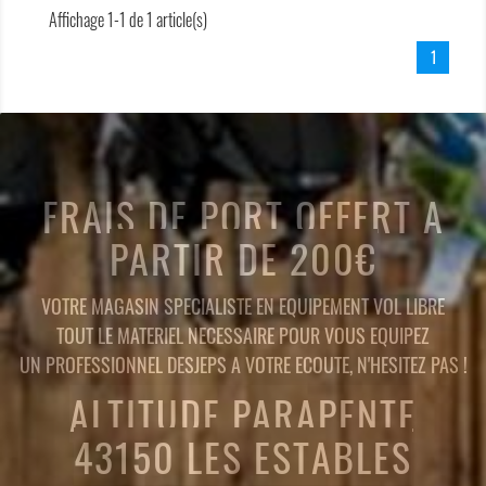
Affichage 1-1 de 1 article(s)
1
FRAIS DE PORT OFFERT A
PARTIR DE 200€
VOTRE MAGASIN SPECIALISTE EN EQUIPEMENT VOL LIBRE
TOUT LE MATERIEL NECESSAIRE POUR VOUS EQUIPEZ
UN PROFESSIONNEL DESJEPS A VOTRE ECOUTE, N'HESITEZ PAS !
ALTITUDE PARAPENTE
43150 LES ESTABLES