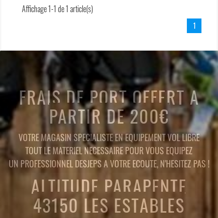
Affichage 1-1 de 1 article(s)
1
FRAIS DE PORT OFFERT A
PARTIR DE 200€
VOTRE MAGASIN SPECIALISTE EN EQUIPEMENT VOL LIBRE
TOUT LE MATERIEL NECESSAIRE POUR VOUS EQUIPEZ
UN PROFESSIONNEL DESJEPS A VOTRE ECOUTE, N'HESITEZ PAS !
ALTITUDE PARAPENTE
43150 LES ESTABLES