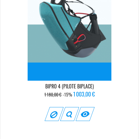
BIPRO 4 (PILOTE BIPLACE)
Prix
Prix
1 003,00 €
1 180,00 €
-15%
de
base
