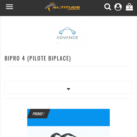

0
BIPRO 4 (PILOTE BIPLACE)

PROMO !