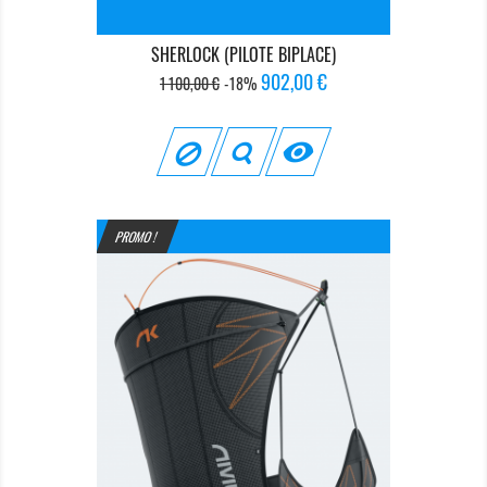
SHERLOCK (PILOTE BIPLACE)
Prix
Prix
902,00 €
1 100,00 €
-18%
de
base

PROMO !