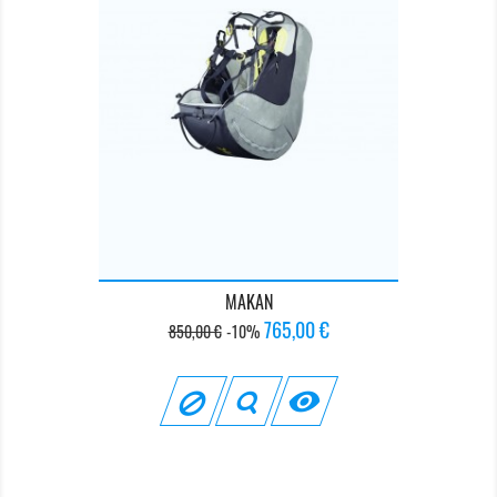
MAKAN
Prix
Prix
765,00 €
850,00 €
-10%
de
base
