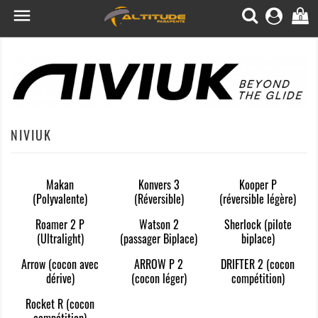

0
NIVIUK
Makan
Konvers 3
Kooper P
(Polyvalente)
(Réversible)
(réversible légère)
Roamer 2 P
Watson 2
Sherlock (pilote
(Ultralight)
(passager Biplace)
biplace)
Arrow (cocon avec
ARROW P 2
DRIFTER 2 (cocon
dérive)
(cocon léger)
compétition)
Rocket R (cocon