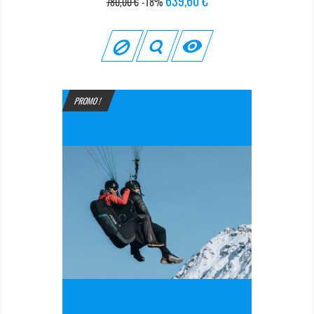
639,60 €
780,00 €
-18%
de
base

PROMO !