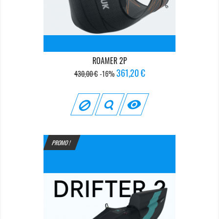
ROAMER 2P
Prix
Prix
361,20 €
430,00 €
-16%
de
base

PROMO !