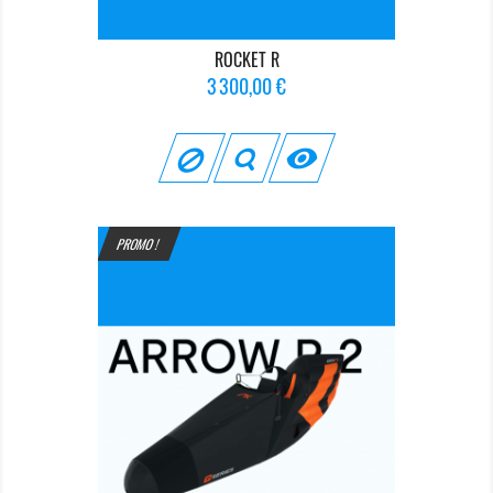
ROCKET R
Prix
3 300,00 €

PROMO !