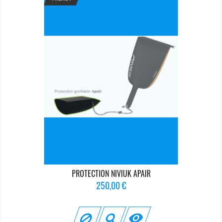
PROTECTION NIVIUK APAIR
Prix
250,00 €
