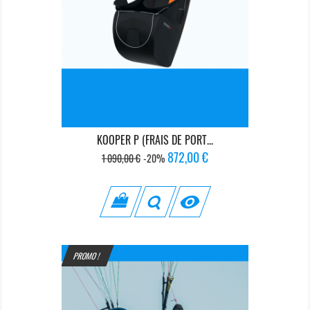
KOOPER P (FRAIS DE PORT...
Prix
Prix
872,00 €
1 090,00 €
-20%
de
base

PROMO !