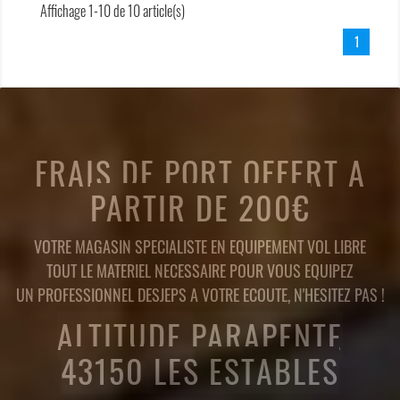
Affichage 1-10 de 10 article(s)
1
FRAIS DE PORT OFFERT A
PARTIR DE 200€
VOTRE MAGASIN SPECIALISTE EN EQUIPEMENT VOL LIBRE
TOUT LE MATERIEL NECESSAIRE POUR VOUS EQUIPEZ
UN PROFESSIONNEL DESJEPS A VOTRE ECOUTE, N'HESITEZ PAS !
ALTITUDE PARAPENTE
43150 LES ESTABLES