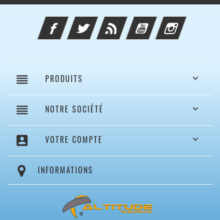
Facebook
Twitter
Rss
YouTube
Instagram
reorder
PRODUITS

reorder
NOTRE SOCIÉTÉ

account_box
VOTRE COMPTE

INFORMATIONS