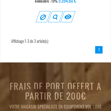
Prix
Prix
5 394,60 €
6 660,00 €
-19%
de
base

Affichage 1-3 de 3 article(s)
1
FRAIS DE PORT OFFERT A
PARTIR DE 200€
VOTRE MAGASIN SPECIALISTE EN EQUIPEMENT VOL LIBRE