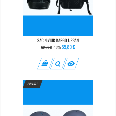
SAC NIVIUK KARGO URBAN
Prix
Prix
55,80 €
62,00 €
-10%
de
base

PROMO !