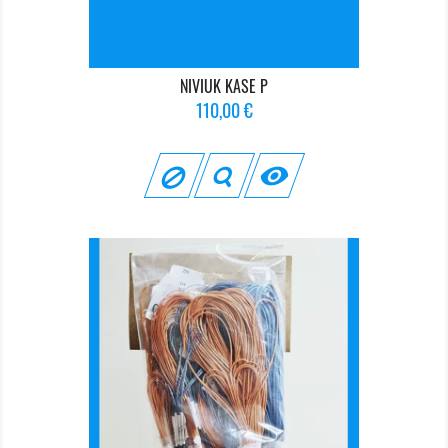
NIVIUK KASE P
Prix
110,00 €
