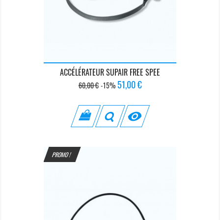
ACCÉLÉRATEUR SUPAIR FREE SPEE
Prix
Prix
51,00 €
60,00 €
-15%
de
base

PROMO !