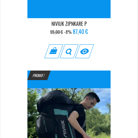
NIVIUK ZIPNKARE P
Prix
Prix
87,40 €
95,00 €
-8%
de
base

PROMO !