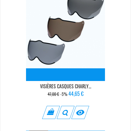
VISIÈRES CASQUES CHARLY...
Prix
Prix
44,65 €
47,00 €
-5%
de
base
