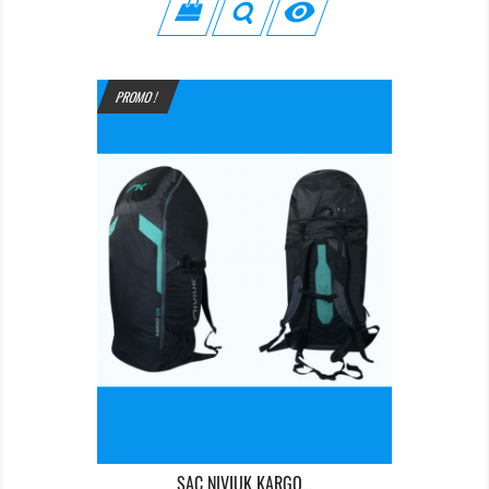

PROMO !
SAC NIVIUK KARGO...