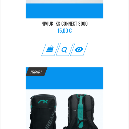
NIVIUK IKS CONNECT 3000
Prix
15,00 €

PROMO !