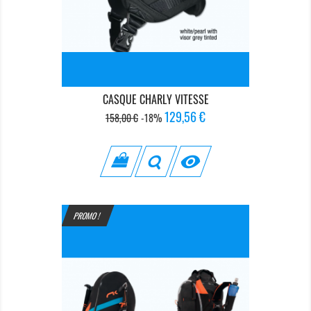
CASQUE CHARLY VITESSE
Prix
Prix
129,56 €
158,00 €
-18%
de
base

PROMO !