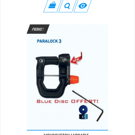

PROMO !