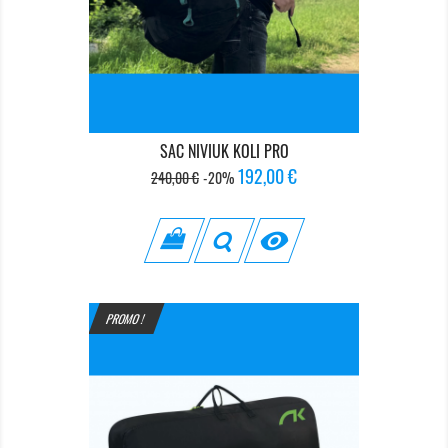
SAC NIVIUK KOLI PRO
Prix
Prix
192,00 €
240,00 €
-20%
de
base

PROMO !