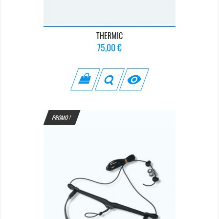
THERMIC
Prix
75,00 €

PROMO !