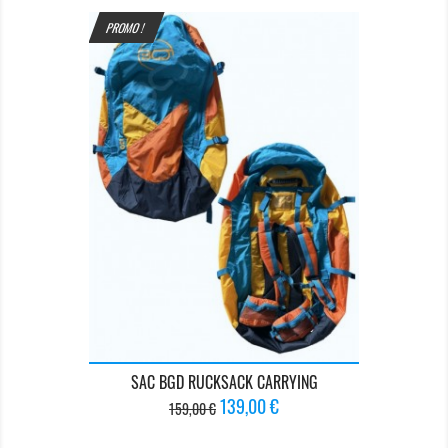
PROMO !
SAC BGD RUCKSACK CARRYING
Prix
Prix
139,00 €
159,00 €
de
base