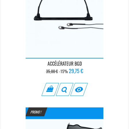
ACCÉLÉRATEUR BGD
Prix
Prix
29,75 €
35,00 €
-15%
de
base

PROMO !