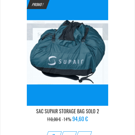
PROMO !
SAC SUPAIR STORAGE BAG SOLO 2
Prix
Prix
94,60 €
110,00 €
-14%
de
base