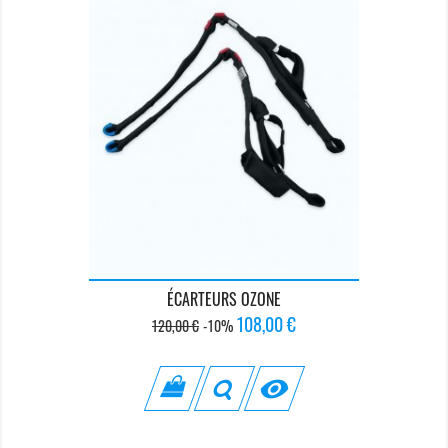
ÉCARTEURS OZONE
Prix
Prix
108,00 €
120,00 €
-10%
de
base
