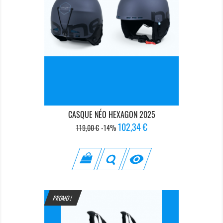
CASQUE NÉO HEXAGON 2025
Prix
Prix
102,34 €
119,00 €
-14%
de
base

PROMO !