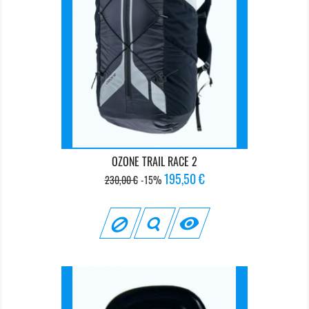
OZONE TRAIL RACE 2
Prix
Prix
195,50 €
230,00 €
-15%
de
base
