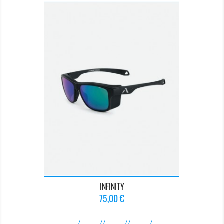
INFINITY
Prix
75,00 €