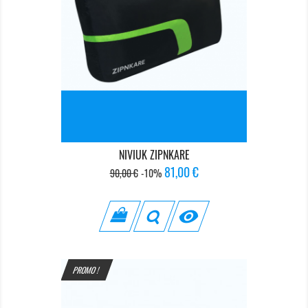
NIVIUK ZIPNKARE
Prix
Prix
81,00 €
90,00 €
-10%
de
base

PROMO !