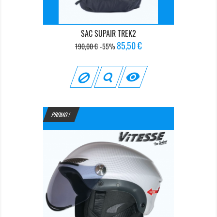
SAC SUPAIR TREK2
Prix
Prix
85,50 €
190,00 €
-55%
de
base

PROMO !