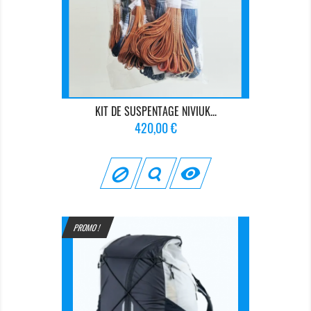
KIT DE SUSPENTAGE NIVIUK...
Prix
420,00 €

PROMO !