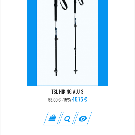
TSL HIKING ALU 3
Prix
Prix
46,75 €
55,00 €
-15%
de
base
