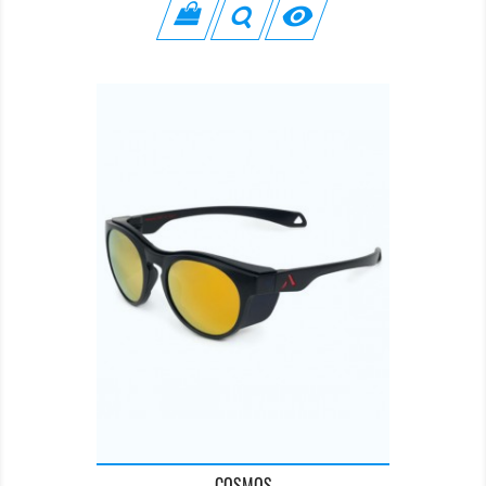

COSMOS