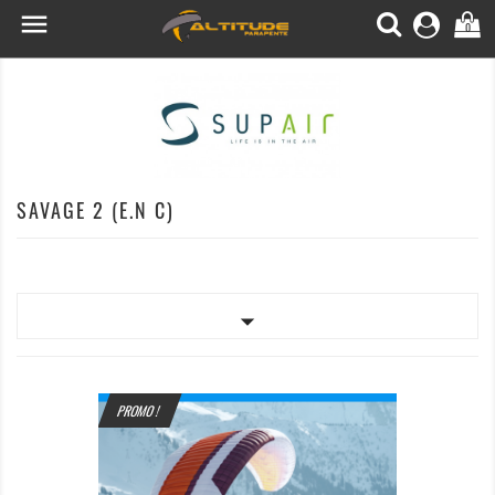

0
SAVAGE 2 (E.N C)

PROMO !