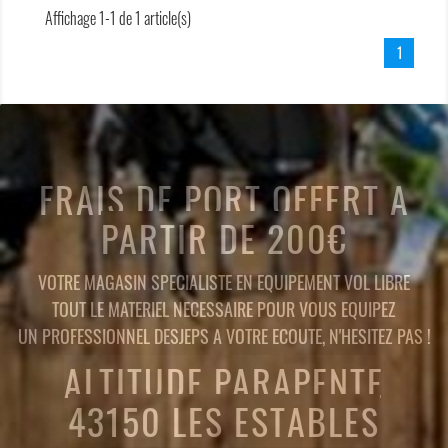
Affichage 1-1 de 1 article(s)
1
FRAIS DE PORT OFFERT A
PARTIR DE 200€
VOTRE MAGASIN SPECIALISTE EN EQUIPEMENT VOL LIBRE
TOUT LE MATERIEL NECESSAIRE POUR VOUS EQUIPEZ
UN PROFESSIONNEL DESJEPS A VOTRE ECOUTE, N'HESITEZ PAS !
ALTITUDE PARAPENTE
43150 LES ESTABLES