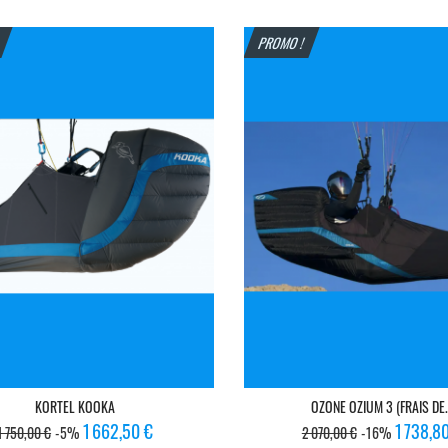
de
base
!
PROMO !
KORTEL KOOKA
OZONE OZIUM 3 (FRAIS DE.
Prix
Prix
Prix
Prix
1 662,50 €
1 738,8
1 750,00 €
-5%
2 070,00 €
-16%