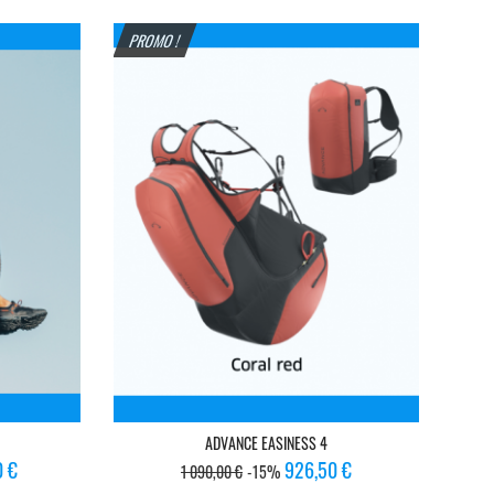
base
PROMO !
ADVANCE EASINESS 4
Prix
Prix
0 €
926,50 €
1 090,00 €
-15%
de