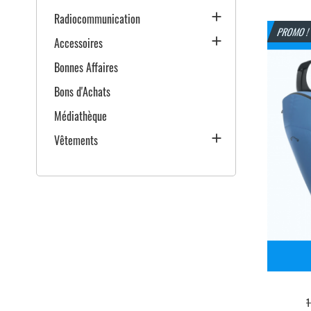

Radiocommunication
PROMO 

Accessoires
Bonnes Affaires
Bons d'Achats
Médiathèque

Vêtements
P
1