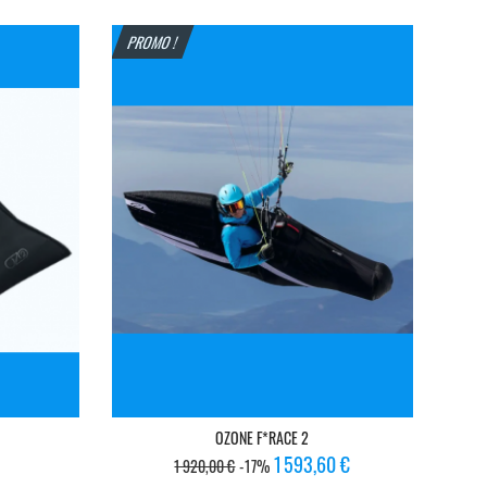
base
PROMO !
OZONE F*RACE 2
Prix
Prix
1 593,60 €
1 920,00 €
-17%
de