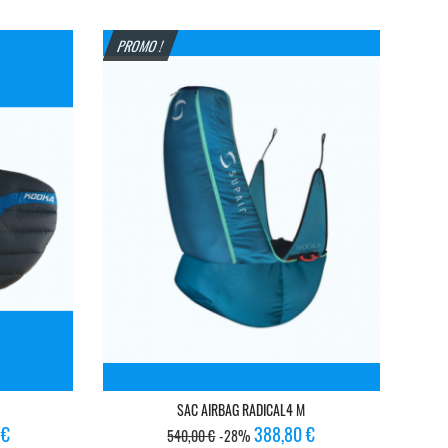
PROMO !
SAC AIRBAG RADICAL4 M
Prix
Prix
 €
388,80 €
540,00 €
-28%