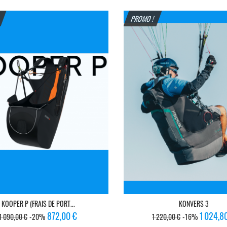
base
!
PROMO !
KOOPER P (FRAIS DE PORT...
KONVERS 3
Prix
Prix
Prix
Prix
872,00 €
1 024,8
1 090,00 €
-20%
1 220,00 €
-16%
de
de