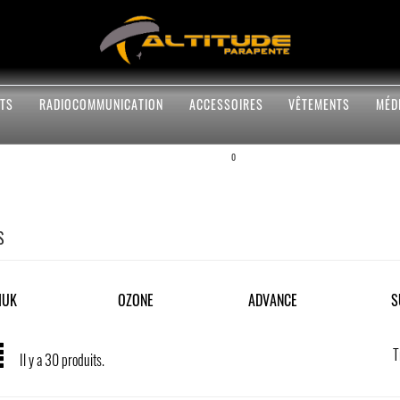
TS
RADIOCOMMUNICATION
ACCESSOIRES
VÊTEMENTS
MÉD
0
S
IUK
OZONE
ADVANCE
S
T
Il y a 30 produits.