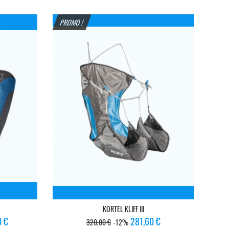
de
base
PROMO !
KORTEL KLIFF III
Prix
Prix
0 €
281,60 €
320,00 €
-12%