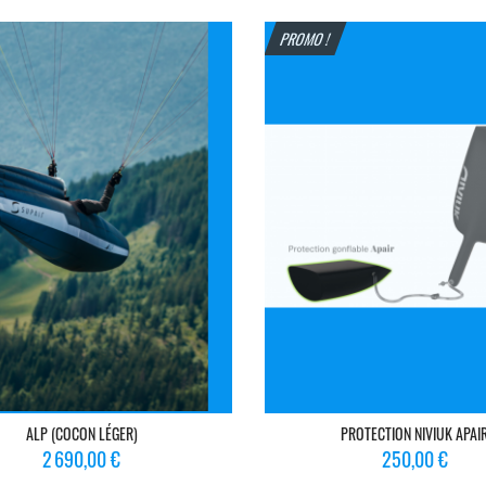
base
base
PROMO !
ALP (COCON LÉGER)
PROTECTION NIVIUK APAI
Prix
Prix
2 690,00 €
250,00 €