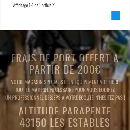
Affichage 1-1 de 1 article(s)
1
FRAIS DE PORT OFFERT A
PARTIR DE 200€
VOTRE MAGASIN SPECIALISTE EN EQUIPEMENT VOL LIBRE
TOUT LE MATERIEL NECESSAIRE POUR VOUS EQUIPEZ
UN PROFESSIONNEL DESJEPS A VOTRE ECOUTE, N'HESITEZ PAS !
ALTITUDE PARAPENTE
43150 LES ESTABLES