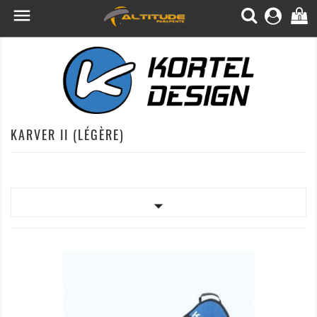

0
KARVER II (LÉGÈRE)
