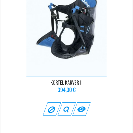
KORTEL KARVER II
Prix
394,00 €
