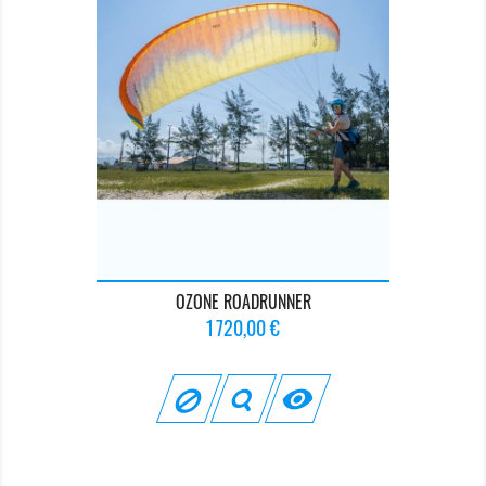
OZONE ROADRUNNER
Prix
1 720,00 €
