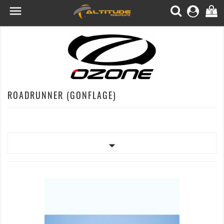

0
ROADRUNNER (GONFLAGE)
