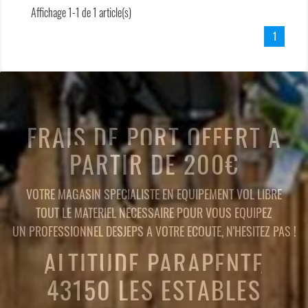
Affichage 1-1 de 1 article(s)
1
FRAIS DE PORT OFFERT A
PARTIR DE 200€
VOTRE MAGASIN SPECIALISTE EN EQUIPEMENT VOL LIBRE
TOUT LE MATERIEL NECESSAIRE POUR VOUS EQUIPEZ
UN PROFESSIONNEL DESJEPS A VOTRE ECOUTE, N'HESITEZ PAS !
ALTITUDE PARAPENTE
43150 LES ESTABLES