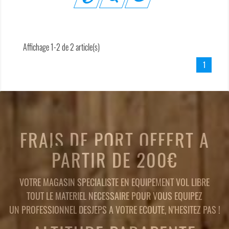
Affichage 1-2 de 2 article(s)
1
FRAIS DE PORT OFFERT A
PARTIR DE 200€
VOTRE MAGASIN SPECIALISTE EN EQUIPEMENT VOL LIBRE
TOUT LE MATERIEL NECESSAIRE POUR VOUS EQUIPEZ
UN PROFESSIONNEL DESJEPS A VOTRE ECOUTE, N'HESITEZ PAS !