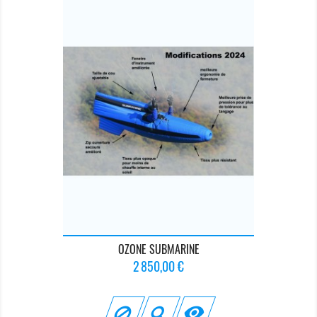
OZONE SUBMARINE
Prix
2 850,00 €
