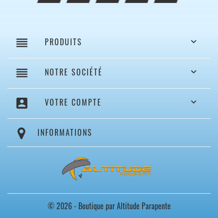
reorder
PRODUITS

reorder
NOTRE SOCIÉTÉ

account_box
VOTRE COMPTE

INFORMATIONS
© 2026 - Boutique par Altitude Parapente