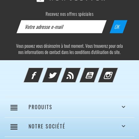
Recevez nos offres spéciales
Vous pouvez vous désinscrire à tout moment. Vous trouverez pour cela
nos informations de contact dans les conditions d'utilisation du site.
Facebook
Twitter
Rss
YouTube
Instagram
reorder
PRODUITS

reorder
NOTRE SOCIÉTÉ
