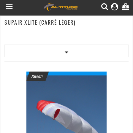

0
SUPAIR XLITE (CARRÉ LÉGER)

PROMO !