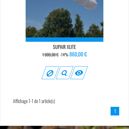
SUPAIR XLITE
Prix
Prix
860,00 €
1 000,00 €
-14%
de
base

Affichage 1-1 de 1 article(s)
1