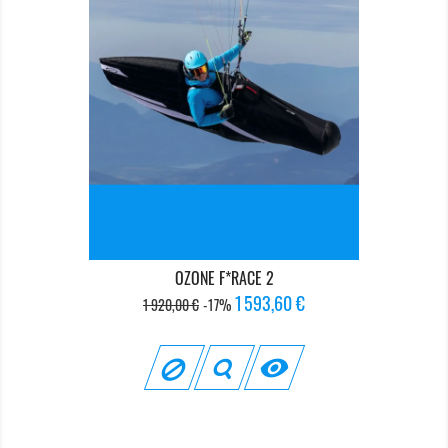
OZONE F*RACE 2
Prix
Prix
1 593,60 €
1 920,00 €
-17%
de
base
