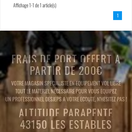
Affichage 1-1 de 1 article(s)
1
FRAIS DE PORT OFFERT A
PARTIR DE 200€
VOTRE MAGASIN SPECIALISTE EN EQUIPEMENT VOL LIBRE
TOUT LE MATERIEL NECESSAIRE POUR VOUS EQUIPEZ
UN PROFESSIONNEL DESJEPS A VOTRE ECOUTE, N'HESITEZ PAS !
ALTITUDE PARAPENTE
43150 LES ESTABLES