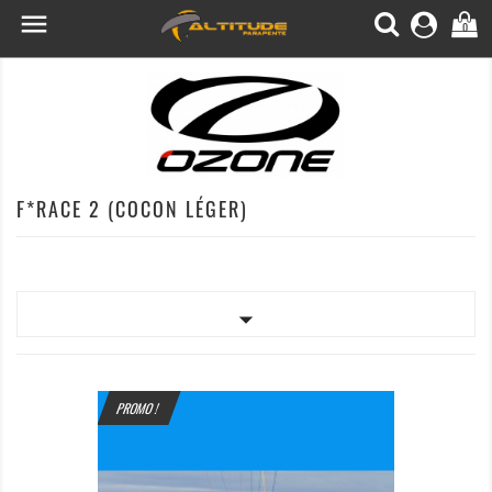

0
F*RACE 2 (COCON LÉGER)

PROMO !