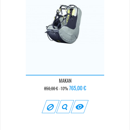
MAKAN
Prix
Prix
765,00 €
850,00 €
-10%
de
base
