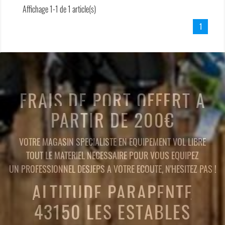
Affichage 1-1 de 1 article(s)
1
FRAIS DE PORT OFFERT A
PARTIR DE 200€
VOTRE MAGASIN SPECIALISTE EN EQUIPEMENT VOL LIBRE
TOUT LE MATERIEL NECESSAIRE POUR VOUS EQUIPEZ
UN PROFESSIONNEL DESJEPS A VOTRE ECOUTE, N'HESITEZ PAS !
ALTITUDE PARAPENTE
43150 LES ESTABLES