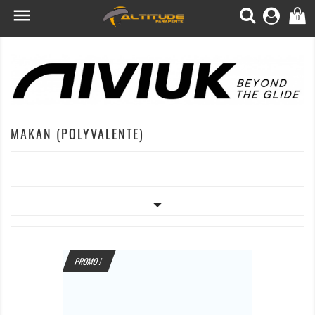

0
MAKAN (POLYVALENTE)

PROMO !