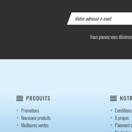
Vous pouvez vous désinscrir
reorder
reorder
PRODUITS
NOTR
Promotions
Conditions 
Nouveaux produits
A propos
Meilleures ventes
Paiement s