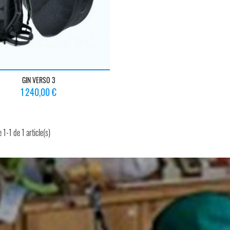
GIN VERSO 3
Prix
1 240,00 €
 1-1 de 1 article(s)