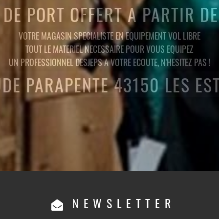
 DE PORT OFFERT A PARTIR D
VOTRE MAGASIN SPECIALISTE EN EQUIPEMENT VOL LIBRE
TOUT LE MATERIEL NECESSAIRE POUR VOUS EQUIPEZ
UN PROFESSIONNEL DESJEPS A VOTRE ECOUTE, N'HESITEZ PAS !
UDE PARAPENTE 43150 LES ES
NEWSLETTER