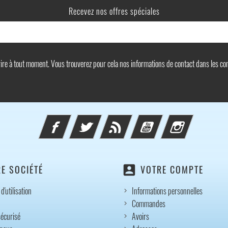
Recevez nos offres spéciales
e à tout moment. Vous trouverez pour cela nos informations de contact dans les condi
Facebook
Twitter
Rss
YouTube
Instagram
account_box
E SOCIÉTÉ
VOTRE COMPTE
d'utilisation
Informations personnelles
Commandes
écurisé
Avoirs