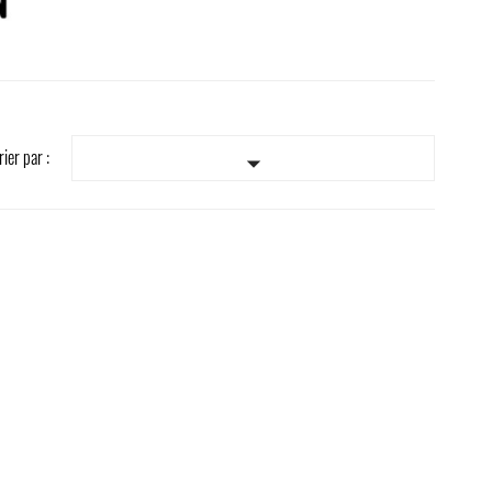
rier par :
