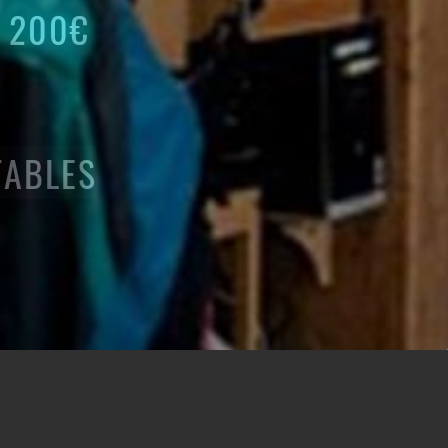
E 200€
TABLES