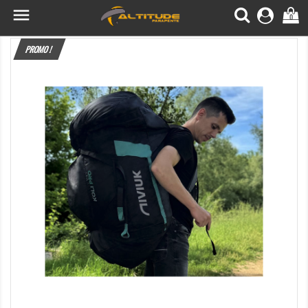

0
PROMO !