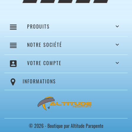
reorder
PRODUITS

reorder
NOTRE SOCIÉTÉ

account_box
VOTRE COMPTE

INFORMATIONS
© 2026 - Boutique par Altitude Parapente