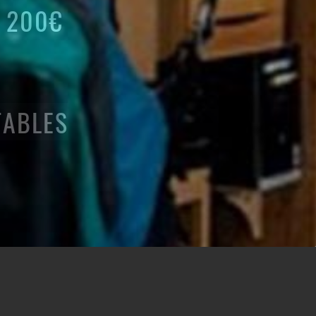
E 200€
TABLES