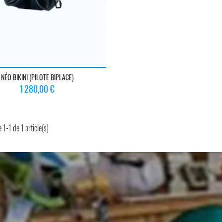
NÉO BIKINI (PILOTE BIPLACE)
Prix
1 280,00 €
 1-1 de 1 article(s)