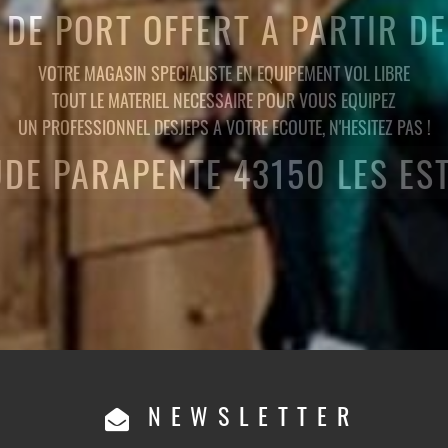
 DE PORT OFFERT A PARTIR D
VOTRE MAGASIN SPECIALISTE EN EQUIPEMENT VOL LIBRE
TOUT LE MATERIEL NECESSAIRE POUR VOUS EQUIPEZ
UN PROFESSIONNEL DESJEPS A VOTRE ECOUTE, N'HESITEZ PAS !
UDE PARAPENTE 43150 LES ES
NEWSLETTER