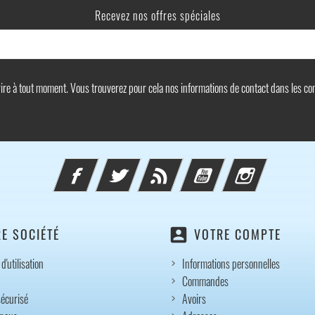
Recevez nos offres spéciales
e à tout moment. Vous trouverez pour cela nos informations de contact dans les condi
Facebook
Twitter
Rss
YouTube
Instagram
account_box
E SOCIÉTÉ
VOTRE COMPTE
d'utilisation
Informations personnelles
Commandes
écurisé
Avoirs