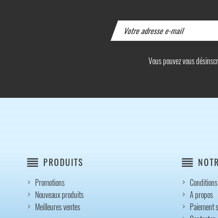
Vous pouvez vous désinscrir
reorder
reorder
PRODUITS
NOTR
Promotions
Conditions 
Nouveaux produits
A propos
Meilleures ventes
Paiement s