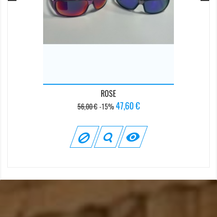
ROSE
Prix
Prix
47,60 €
56,00 €
-15%
de
base
