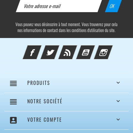
Vous pouvez vous désinscrire à tout moment. Vous trouverez pour cela
nos informations de contact dans les conditions d'utilisation du site.
Facebook
Twitter
Rss
YouTube
Instagram
reorder
PRODUITS

reorder
NOTRE SOCIÉTÉ

account_box
VOTRE COMPTE
