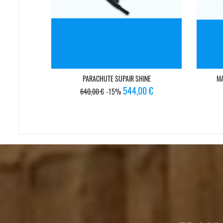
PARACHUTE SUPAIR SHINE
MA
Prix
Prix
544,00 €
640,00 €
-15%
de
base