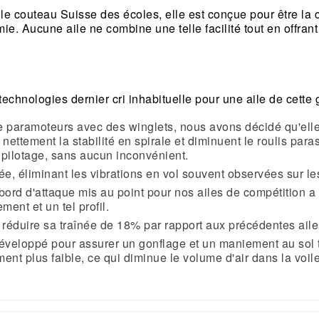
le couteau Suisse des écoles, elle est conçue pour être la co
e. Aucune aile ne combine une telle facilité tout en offrant
chnologies dernier cri inhabituelle pour une aile de cette 
e paramoteurs avec des winglets, nous avons décidé qu'elles
nt nettement la stabilité en spirale et diminuent le roulis par
e pilotage, sans aucun inconvénient.
ée, éliminant les vibrations en vol souvent observées sur le
rd d'attaque mis au point pour nos ailes de compétition a été
ment et un tel profil.
 réduire sa traînée de 18% par rapport aux précédentes aile
développé pour assurer un gonflage et un maniement au sol t
nt plus faible, ce qui diminue le volume d'air dans la voile 