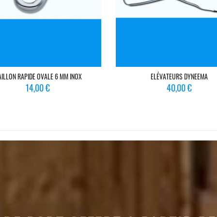
ILLON RAPIDE OVALE 6 MM INOX
ELÉVATEURS DYNEEMA
Prix
Prix
14,00 €
40,00 €