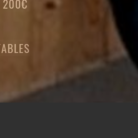
E 200€
TABLES