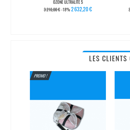
OZONE ULTRALITE 5
Prix
Prix
2 632,20 €
3 210,00 €
-18%
de
base
LES CLIENTS
PROMO !