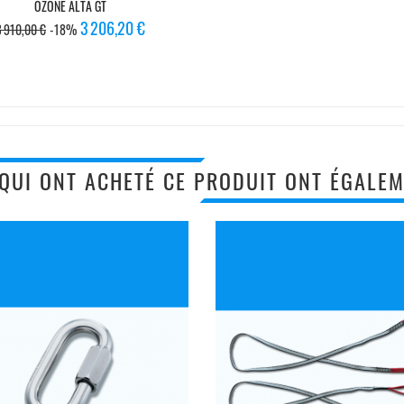
OZONE ALTA GT
Prix
Prix
3 206,20 €
3 910,00 €
-18%
de
base
 QUI ONT ACHETÉ CE PRODUIT ONT ÉGALEM