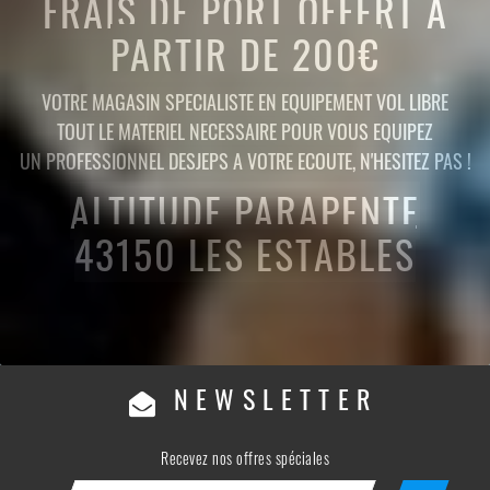
FRAIS DE PORT OFFERT A
PARTIR DE 200€
VOTRE MAGASIN SPECIALISTE EN EQUIPEMENT VOL LIBRE
TOUT LE MATERIEL NECESSAIRE POUR VOUS EQUIPEZ
UN PROFESSIONNEL DESJEPS A VOTRE ECOUTE, N'HESITEZ PAS !
ALTITUDE PARAPENTE
43150 LES ESTABLES
NEWSLETTER
Recevez nos offres spéciales