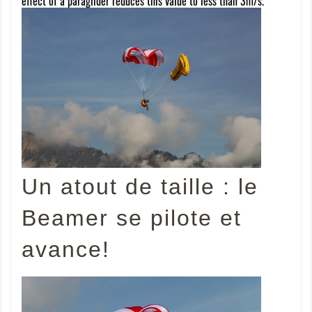
effect of a paraglider reduces this value to less than 3m/s.
Un atout de taille : le
Beamer se pilote et
avance!