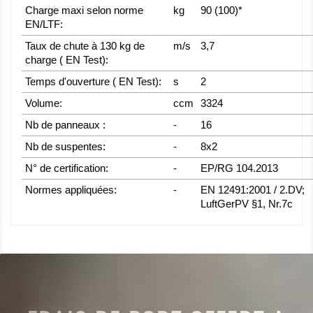
Charge maxi selon norme
kg
90 (100)*
EN/LTF:
Taux de chute à 130 kg de
m/s
3,7
charge ( EN Test):
Temps d'ouverture ( EN Test):
s
2
Volume:
ccm
3324
Nb de panneaux :
-
16
Nb de suspentes:
-
8x2
N° de certification:
-
EP/RG 104.2013
Normes appliquées:
-
EN 12491:2001 / 2.DV;
LuftGerPV §1, Nr.7c