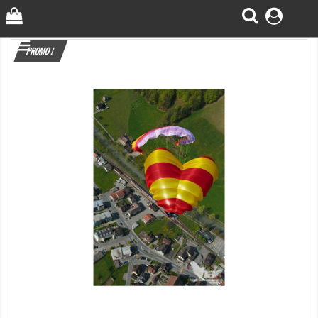
0

PROMO !