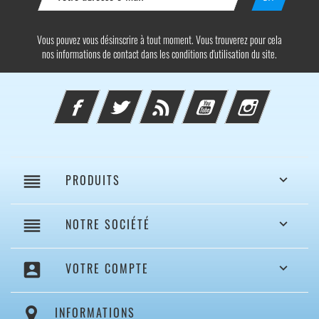
Vous pouvez vous désinscrire à tout moment. Vous trouverez pour cela
nos informations de contact dans les conditions d'utilisation du site.
Facebook
Twitter
Rss
YouTube
Instagram
reorder
PRODUITS

reorder
NOTRE SOCIÉTÉ

account_box
VOTRE COMPTE

INFORMATIONS