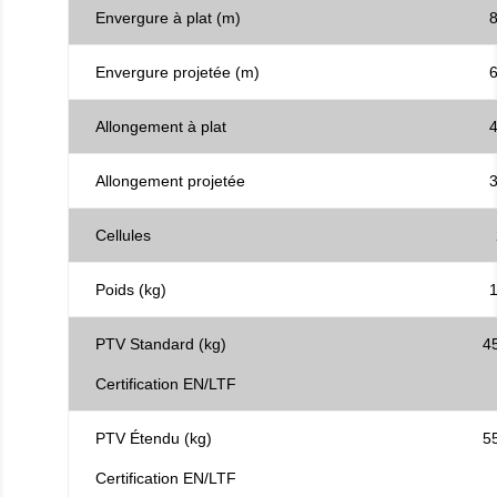
Envergure à plat (m)
8
Envergure projetée (m)
6
Allongement à plat
4
Allongement projetée
3
Cellules
Poids (kg)
1
PTV Standard (kg)
4
Certification EN/LTF
PTV Étendu (kg)
5
Certification EN/LTF