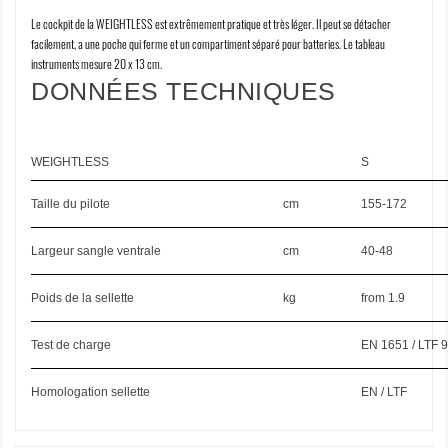
Le cockpit de la WEIGHTLESS est extrêmement pratique et très léger. Il peut se détacher
facilement, a une poche qui ferme et un compartiment séparé pour batteries. Le tableau
instruments mesure 20 x 13 cm.
DONNÉES TECHNIQUES
WEIGHTLESS
S
Taille du pilote
cm
155-172
Largeur sangle ventrale
cm
40-48
Poids de la sellette
kg
from 1.9
Test de charge
EN 1651 / LTF 9
Homologation sellette
EN / LTF