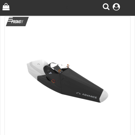
0

PROMO !