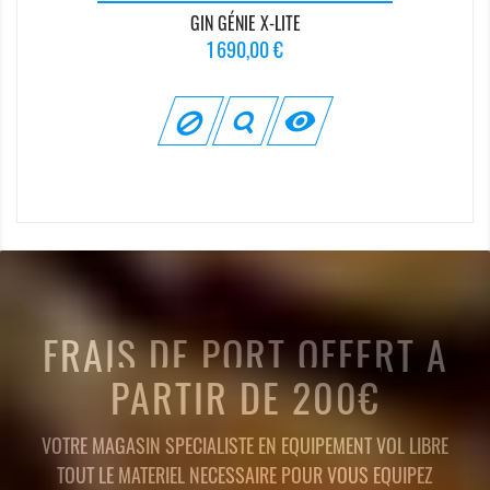
GIN GÉNIE X-LITE
Prix
1 690,00 €

FRAIS DE PORT OFFERT A
PARTIR DE 200€
VOTRE MAGASIN SPECIALISTE EN EQUIPEMENT VOL LIBRE
TOUT LE MATERIEL NECESSAIRE POUR VOUS EQUIPEZ