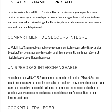
UNE AERODYNAMIQUE PARFAITE
Le spoiler arrière de la WEIGHTLESS lui confère des qualités aérodynamiques de traînée
réduite. Cet avantage en termes de performance s’accompagne d’une stabilité longitudinale
marquée. Deux petites prises d’air gonflent le spoiler, de façon à le maintenir en permanence
bien tendu et exempt de plis en vol.
COMPARTIMENT DE SECOURS INTÉGRÉ
La WEIGHTLESS a une poche parachute de secours intégrée, le secours est relié aux sangles
d’épaules. Ce système augmente la sécurité, simplifie grandement le maniement général et
réduit le risque d’une utilisation incorrecte.
UN SPEEDBAG INTERCHANGEABLE
Naturellement une WEIGHTLESS se conforme aux standards de qualité d’ADVANCE et peut
ainsi être proposée avec un choix des trois tailles de speedbag. Les avantages de cette offre sont
clairs : une durée de vie accrue de la sellette et un ajustement parfait au corps du pilote. Le
speedbag vient avec un repose-pieds en carbone solide mais extrêmement léger de toute
dernière génération.
COCKPIT ULTRA LEGER