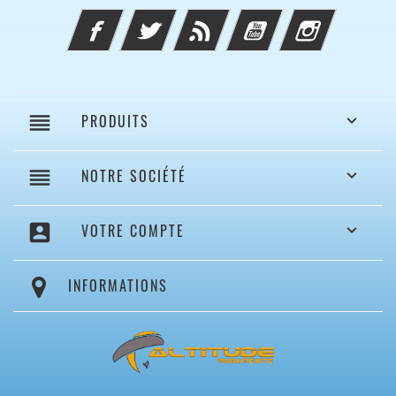
Facebook
Twitter
Rss
YouTube
Instagram
reorder
PRODUITS

reorder
NOTRE SOCIÉTÉ

account_box
VOTRE COMPTE

INFORMATIONS