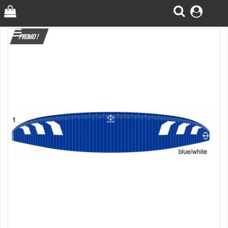
0

PROMO !