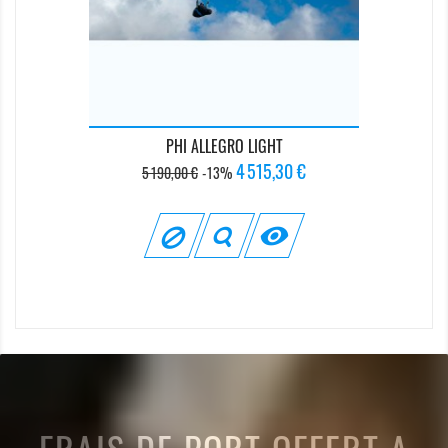
PHI ALLEGRO LIGHT
Prix
Prix
4 515,30 €
5 190,00 €
-13%
de
base
