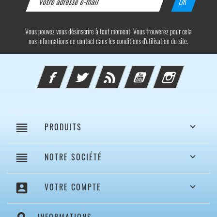
Vous pouvez vous désinscrire à tout moment. Vous trouverez pour cela
nos informations de contact dans les conditions d'utilisation du site.
Facebook
Twitter
Rss
YouTube
Instagram
reorder
PRODUITS

reorder
NOTRE SOCIÉTÉ

account_box
VOTRE COMPTE
