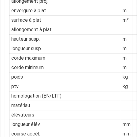
allongement proj.
envergure à plat
m
surface à plat
m²
allongement à plat
hauteur susp.
m
longueur susp.
m
corde maximum
m
corde minimum
m
poids
kg
ptv
kg
homologation (EN/LTF)
matériau
élévateurs
longueur élév.
mm
course accél.
mm