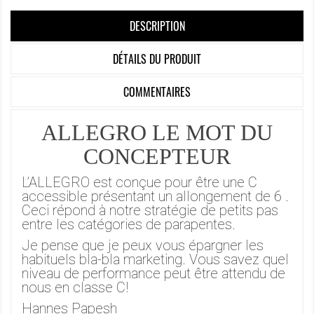
DESCRIPTION
DÉTAILS DU PRODUIT
COMMENTAIRES
ALLEGRO LE MOT DU
CONCEPTEUR
L’ALLEGRO est conçue pour être une C
accessible présentant un allongement de 6 .
Ceci répond à notre stratégie de petits pas
entre les catégories de parapentes.
Je pense que je peux vous épargner les
habituels bla-bla marketing. Vous savez quel
niveau de performance peut être attendu de
nous en classe C!
Hannes Papesh