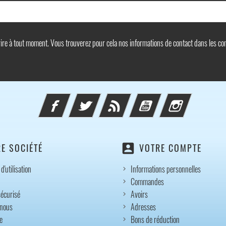
e à tout moment. Vous trouverez pour cela nos informations de contact dans les condi
Facebook
Twitter
Rss
YouTube
Instagram
account_box
E SOCIÉTÉ
VOTRE COMPTE
d'utilisation
Informations personnelles
Commandes
écurisé
Avoirs
-nous
Adresses
e
Bons de réduction