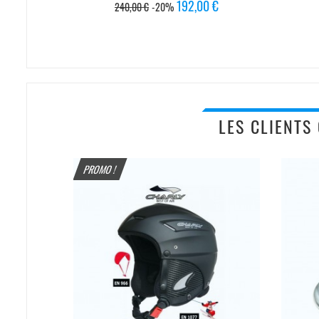
Prix
Prix
192,00 €
240,00 €
-20%
de
base
LES CLIENTS
PROMO !