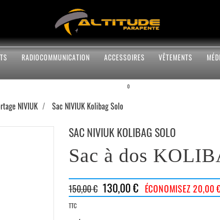
TS
RADIOCOMMUNICATION
ACCESSOIRES
VÊTEMENTS
MÉD
0
ortage NIVIUK
Sac NIVIUK Kolibag Solo
SAC NIVIUK KOLIBAG SOLO
Sac à dos KOLI
130,00 €
150,00 €
ÉCONOMISEZ 20,00 
TTC