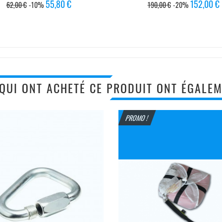
Prix
Prix
Prix
Prix
55,80 €
152,00 €
62,00 €
-10%
190,00 €
-20%
de
de
base
base
 QUI ONT ACHETÉ CE PRODUIT ONT ÉGALEM
PROMO !