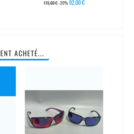
Prix
Prix
Pr
92,00 €
115,00 €
-20%
19
de
d
base
b
ENT ACHETÉ...
PROMO !