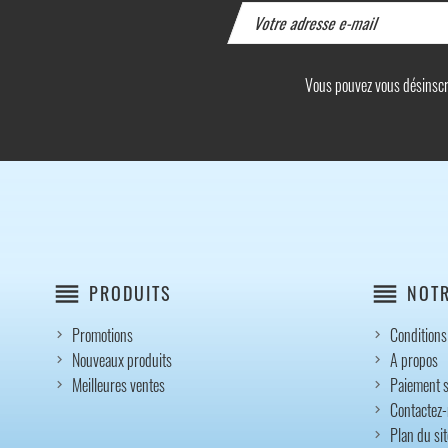
Vous pouvez vous désinscrir
reorder
reorder
PRODUITS
NOTR
Promotions
Conditions 
Nouveaux produits
A propos
Meilleures ventes
Paiement s
Contactez
Plan du sit