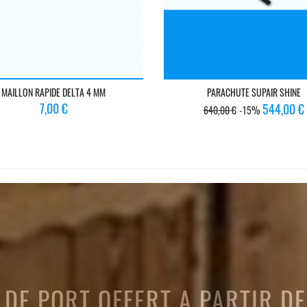
MAILLON RAPIDE DELTA 4 MM
PARACHUTE SUPAIR SHINE
Prix
Prix
Prix
7,00 €
544,00 €
640,00 €
-15%
de
base
 DE PORT OFFERT A PARTIR D