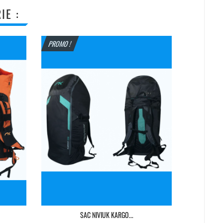
IE :
PROMO !
PROMO !
SAC NIVIUK KARGO...
SAC