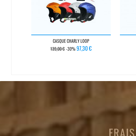
CASQUE CHARLY LOOP
Prix
Prix
97,30 €
139,00 €
-30%
de
base
FRAIS