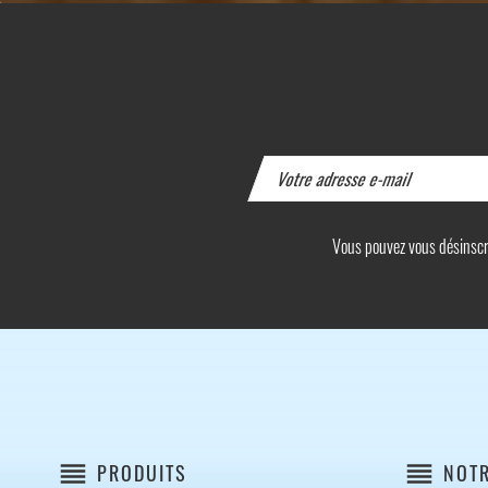
Vous pouvez vous désinscrir
reorder
reorder
PRODUITS
NOTR