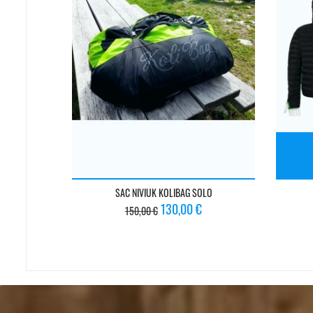
SAC NIVIUK KOLIBAG SOLO
Prix
Prix
130,00 €
150,00 €
de
base