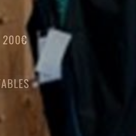
E 200€
TABLES