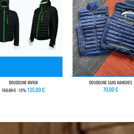
DOUDOUNE NIVIUK
DOUDOUNE SANS MANCHES
Prix
Prix
Prix
70,00 €
135,00 €
150,00 €
-10%
de
base