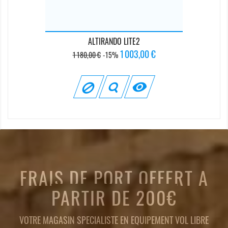
ALTIRANDO LITE2
Prix
Prix
1 003,00 €
1 180,00 €
-15%
de
base

FRAIS DE PORT OFFERT A
PARTIR DE 200€
VOTRE MAGASIN SPECIALISTE EN EQUIPEMENT VOL LIBRE