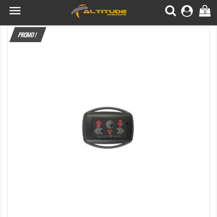

0
PROMO !