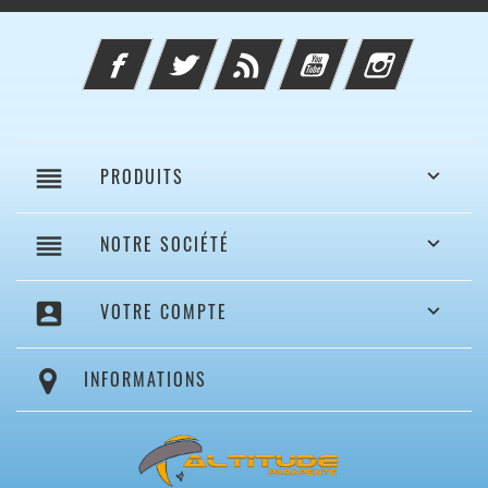
Facebook
Twitter
Rss
YouTube
Instagram
reorder
PRODUITS

reorder
NOTRE SOCIÉTÉ

account_box
VOTRE COMPTE

INFORMATIONS